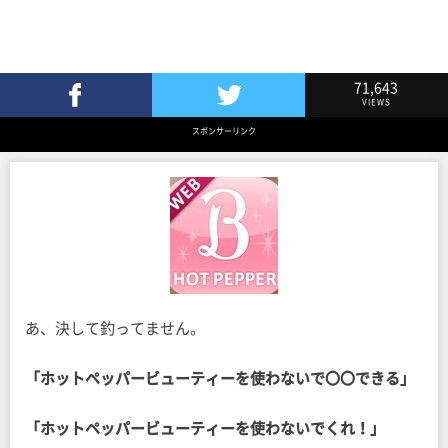
71,643
VIEWS
Facebookでシェア
Twitterでツイート
スポンサーリンク
あ、決して釣ってません。
「ホットペッパービューティーを使わないで〇〇できる」
「ホットペッパービューティーを使わないでくれ！」