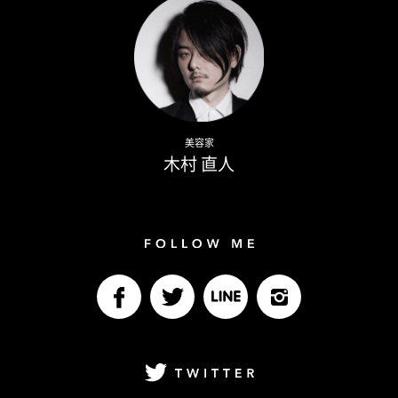
Naoto Kimura
美容家
木村 直人
Follow me
facebook
Twitter
LINE@
Instagram
Twitter