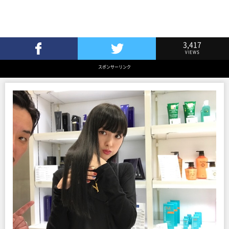
3,417
VIEWS
Facebookでシェア
Twitterでツイート
スポンサーリンク