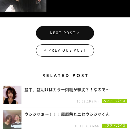
NEXT POST >
< PREVIOUS POST
Related Posts
盆中、盆明けはカラー剤棚が撃沈？！なので…
ヘアアドバイス
16.08.19 / Fri
ウシジマぁ〜！！！犀原茜とニセウシジマくん
ヘアアドバイス
16.10.31 / Mon