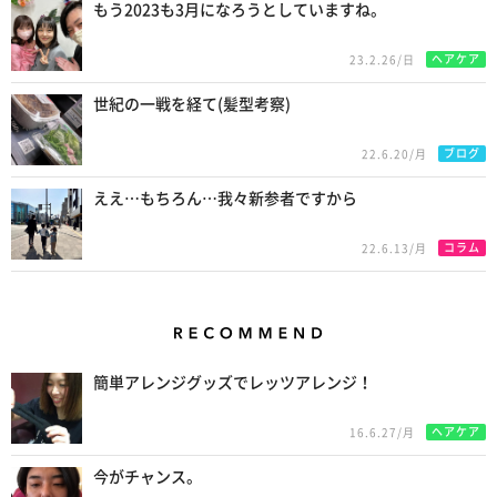
もう2023も3月になろうとしていますね。
ヘアケア
23.2.26/日
世紀の一戦を経て(髪型考察)
ブログ
22.6.20/月
ええ…もちろん…我々新参者ですから
コラム
22.6.13/月
Recommend
簡単アレンジグッズでレッツアレンジ！
ヘアケア
16.6.27/月
今がチャンス。