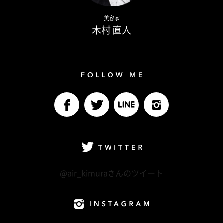
Naoto Kimura
美容家
木村 直人
Follow me
facebook
Twitter
LINE@
Instagram
Twitter
@air_kimuraさんのツイート
Instagram