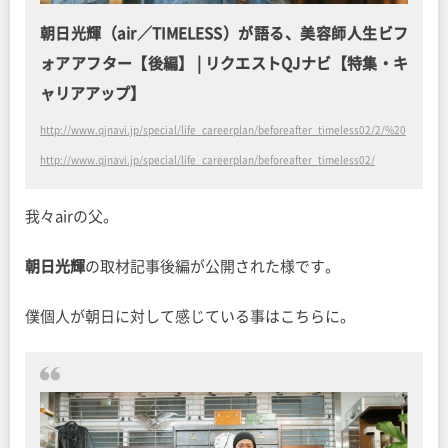
朝日光輝（air／TIMELESS）が語る、美容師人生ビフ
ォアアフター【後編】 | リクエストQJナビ【特集・キ
ャリアアップ】
http://www.qjnavi.jp/special/life_careerplan/beforeafter_timeless02/2/%20
http://www.qjnavi.jp/special/life_careerplan/beforeafter_timeless02/
我々airの父。
朝日光輝
の取材記事後編が公開された様です。
僕個人が朝日に対して感じている事はこちらに。