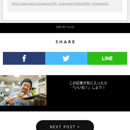
http://www.qjnavi.jp/special/life_careerplan/beforeafter_timeless02/
スポンサーリンク
Share
Facebookでシェア
Twitterでツイート
LINEで送る
この記事が気に入ったら
「いいね！」しよう！
NEXT POST >