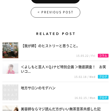
< PREVIOUS POST
Related Posts
【我が師】のヒストリーと思うこと。
コラム
15.05.22 / Fri
＜よしもと芸人×QJナビ特別企画 ＞徹底調査！ お笑
いコ...
ブログ
15.02.18 / Wed
地方サロンのモデハン
ブログ
16.02.15 / Mon
美容師ならマジ読んだ方がいい無茶苦茶共感した記