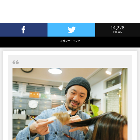
14,228
VIEWS
Facebookでシェア
Twitterでツイート
スポンサーリンク