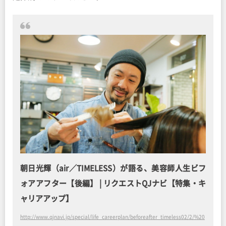
朝日光輝（air／TIMELESS）が語る、美容師人生ビフ
ォアアフター【後編】 | リクエストQJナビ【特集・キ
ャリアアップ】
http://www.qjnavi.jp/special/life_careerplan/beforeafter_timeless02/2/%20