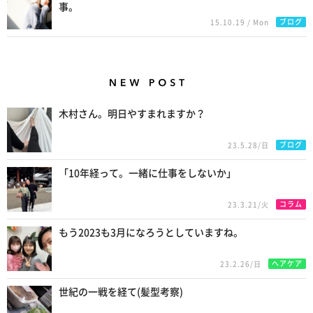
事。
ブログ
15.10.19 / Mon
New Posts
木村さん。明日やすまれますか？
ブログ
23.5.28/日
「10年経って。一緒に仕事をしないか」
コラム
23.3.21/火
もう2023も3月になろうとしていますね。
ヘアケア
23.2.26/日
世紀の一戦を経て(髪型考察)