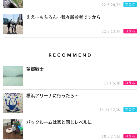
ブログ
22.6.20/月
ええ…もちろん…我々新参者ですから
コラム
22.6.13/月
Recommend
望郷戦士
コラム
15.1.5/月
横浜アリーナに行ったら…
ブログ
14.11.12/水
バックルームは家と同じレベルに
コラム
18.5.27/日