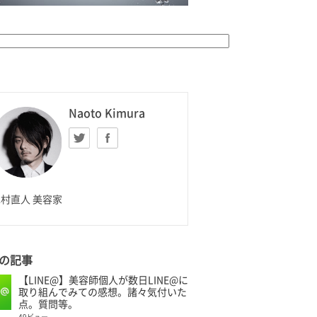
K HOMME
Naoto Kimura
Twitter
facebook
aoto Kimura
村直人 美容家
の記事
【LINE@】美容師個人が数日LINE@に
取り組んでみての感想。諸々気付いた
点。質問等。