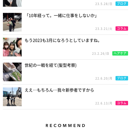
ブログ
23.5.28/日
「10年経って。一緒に仕事をしないか」
コラム
23.3.21/火
もう2023も3月になろうとしていますね。
ヘアケア
23.2.26/日
世紀の一戦を経て(髪型考察)
ブログ
22.6.20/月
ええ…もちろん…我々新参者ですから
コラム
22.6.13/月
Recommend