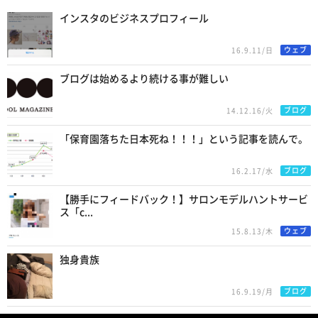
インスタのビジネスプロフィール
ウェブ
16.9.11/日
ブログは始めるより続ける事が難しい
ブログ
14.12.16/火
「保育園落ちた日本死ね！！！」という記事を読んで。
ブログ
16.2.17/水
【勝手にフィードバック！】サロンモデルハントサービ
ス「c...
ウェブ
15.8.13/木
独身貴族
ブログ
16.9.19/月