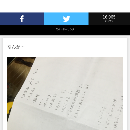
16,965
VIEWS
Facebookでシェア
Twitterでツイート
スポンサーリンク
なんか…