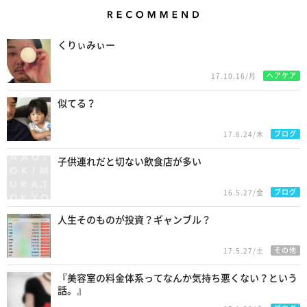
Recommend
くりぃみぃー
ヘアケア
17.10.16/月
似てる？
ブログ
17.8.24/木
子供連れだと切ない飲食店が多い
ブログ
16.5.27/金
人生そのものが投資？ギャンブル？
その他
17.5.27/土
『美容室の料金体系ってなんか気持ち悪くない？という
話。』