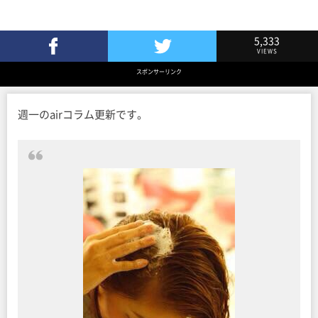
5,333
VIEWS
Facebookでシェア
Twitterでツイート
スポンサーリンク
週一のairコラム更新です。