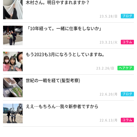
木村さん。明日やすまれますか？
ブログ
23.5.28/日
「10年経って。一緒に仕事をしないか」
コラム
23.3.21/火
もう2023も3月になろうとしていますね。
ヘアケア
23.2.26/日
世紀の一戦を経て(髪型考察)
ブログ
22.6.20/月
ええ…もちろん…我々新参者ですから
コラム
22.6.13/月