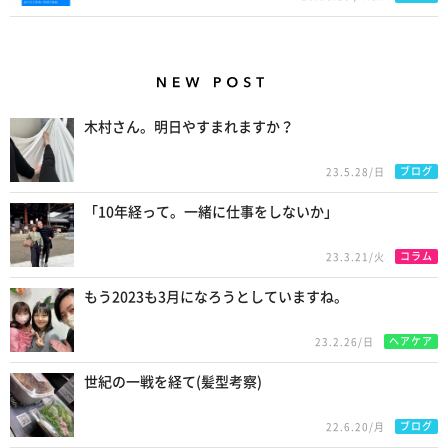
New Posts
木村さん。明日やすまれますか？
ブログ
23.5.28/日
「10年経って。一緒に仕事をしないか」
コラム
23.3.21/火
もう2023も3月になろうとしていますね。
ヘアケア
23.2.26/日
世紀の一戦を経て(髪型考察)
ブログ
22.6.20/月