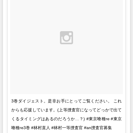
3巻ダイジェスト。是非お手にとってご覧ください。 これ
からも応援しています。(上等捜査官になってどっかで出て
くるタイミングはあるのだろうか…？) #東京喰種re #東京
喰種re3巻 #林村直人 #林村一等捜査官 #an捜査官募集