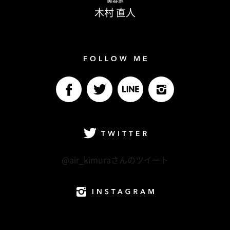
美容家
木村 直人
Follow me
facebook
Twitter
LINE@
Instagram
Twitter
@air_kimuraさんのツイート
Instagram