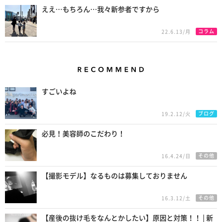
ええ…もちろん…我々新参者ですから
コラム
22.6.13/月
Recommend
すごいよね
ブログ
19.2.12/火
必見！美容師のこだわり！
その他
16.4.24/日
【撮影モデル】なるものは募集しておりません
その他
16.3.12/土
【産後の抜け毛をなんとかしたい】原因と対策！！ | 新