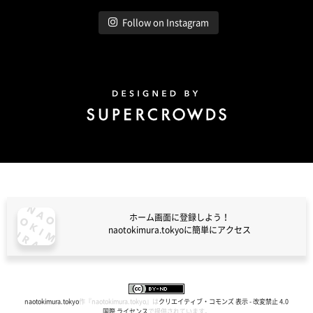
Follow on Instagram
Design by Super Crowds
ホーム画面に登録しよう！
naotokimura.tokyoに簡単にアクセス
naotokimura.tokyo
naotokimura.tokyo
作『
naotokimura.tokyo
』は
クリエイティブ・コモンズ 表示 - 改変禁止 4.0
国際 ライセンス
で提供されています。