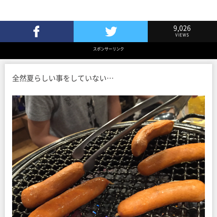
9,026
VIEWS
Facebookでシェア
Twitterでツイート
スポンサーリンク
全然夏らしい事をしていない…