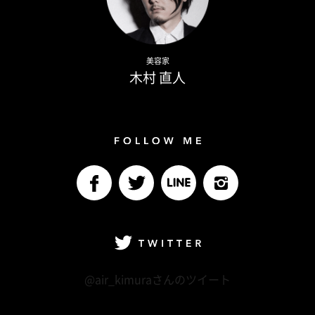
Naoto Kimura
美容家
木村 直人
Follow me
facebook
Twitter
LINE@
Instagram
Twitter
@air_kimuraさんのツイート