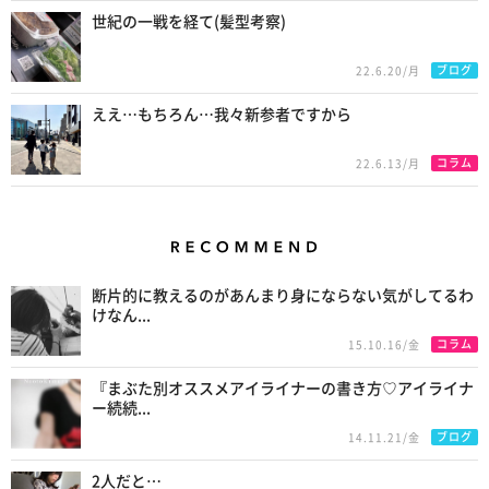
世紀の一戦を経て(髪型考察)
ブログ
22.6.20/月
ええ…もちろん…我々新参者ですから
コラム
22.6.13/月
Recommend
断片的に教えるのがあんまり身にならない気がしてるわ
けなん...
コラム
15.10.16/金
『まぶた別オススメアイライナーの書き方♡アイライナ
ー続続...
ブログ
14.11.21/金
2人だと…