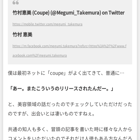
竹村恵美 (Coupe) (@Megumi_Takemura) on Twitter
https://mobile.twitter.com/megumi_takemura
竹村 恵美
https://m.facebook.com/megumi.takemura?refsrc=https%3A%2F%2Fwww.f
acebook.com%2Fmegumi.takemura
僕は最初ネットに「coupe」がよく出てきて、普通に…
「あー。またこういうのリリースされたんだー。」
と、美容領域の話だったのでチェックしていただけだった
のですが、出会いとは凄いものですねぇ。
共通の知人も多く、冒頭の記事を書いた時に様々な人から
コメントをいただいたのでそれだけ人徳もある方なんだろ