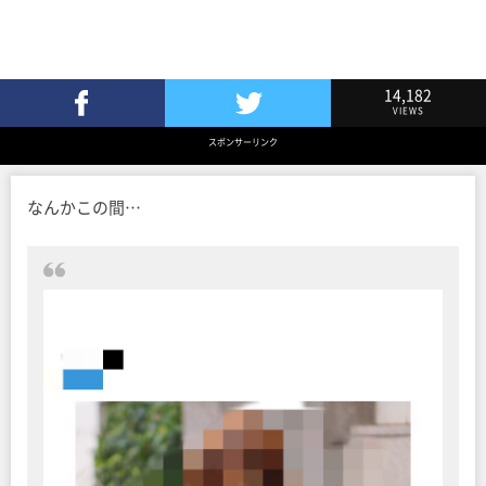
14,182
VIEWS
Facebookでシェア
Twitterでツイート
スポンサーリンク
なんかこの間…