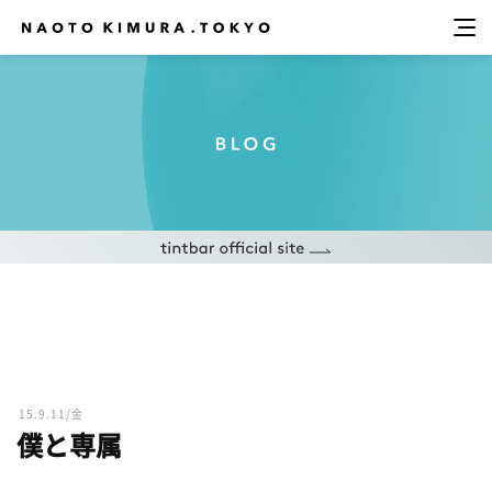
15.9.11/金
僕と専属