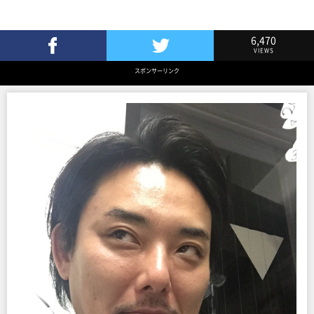
6,470
VIEWS
Facebookでシェア
Twitterでツイート
スポンサーリンク