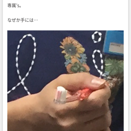
専属’s。
なぜか手には…