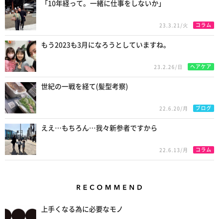
「10年経って。一緒に仕事をしないか」
コラム
23.3.21/火
もう2023も3月になろうとしていますね。
ヘアケア
23.2.26/日
世紀の一戦を経て(髪型考察)
ブログ
22.6.20/月
ええ…もちろん…我々新参者ですから
コラム
22.6.13/月
Recommend
上手くなる為に必要なモノ