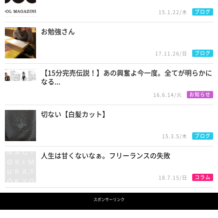
ブログ
15.1.22/木
お勉強さん
ブログ
17.11.26/日
【15分完売伝説！】あの興奮よ今一度。全てが明らかに
なる...
お知らせ
16.6.14/火
切ない【白髪カット】
ブログ
15.3.5/木
人生は甘くないなぁ。フリーランスの失敗
コラム
18.7.15/日
スポンサーリンク