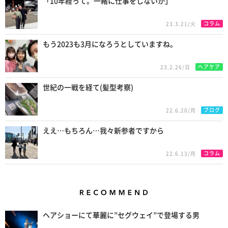
「10年経って。一緒に仕事をしないか」
コラム
23.3.21/火
もう2023も3月になろうとしていますね。
ヘアケア
23.2.26/日
世紀の一戦を経て(髪型考察)
ブログ
22.6.20/月
ええ…もちろん…我々新参者ですから
コラム
22.6.13/月
Recommend
ヘアショーにて華麗に”セグウェイ”で登場する男