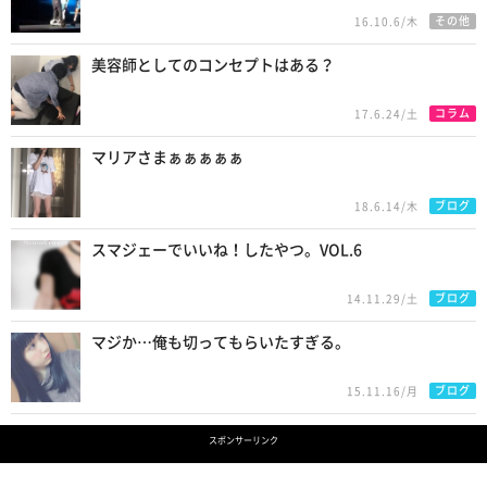
その他
16.10.6/木
美容師としてのコンセプトはある？
コラム
17.6.24/土
マリアさまぁぁぁぁぁ
ブログ
18.6.14/木
スマジェーでいいね！したやつ。VOL.6
ブログ
14.11.29/土
マジか…俺も切ってもらいたすぎる。
ブログ
15.11.16/月
スポンサーリンク