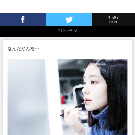
3,587
VIEWS
Facebookでシェア
Twitterでツイート
スポンサーリンク
なんだかんだ…