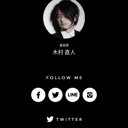
Naoto Kimura
美容家
木村 直人
Follow me
facebook
Twitter
LINE@
Instagram
Twitter