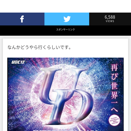
6,588
VIEWS
Facebookでシェア
Twitterでツイート
スポンサーリンク
なんかどうやら行くらしいです。