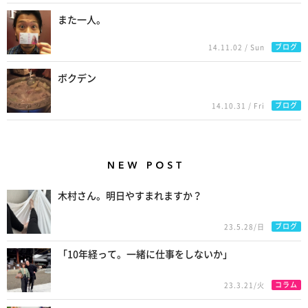
また一人。
ブログ
14.11.02 / Sun
ボクデン
ブログ
14.10.31 / Fri
New Posts
木村さん。明日やすまれますか？
ブログ
23.5.28/日
「10年経って。一緒に仕事をしないか」
コラム
23.3.21/火