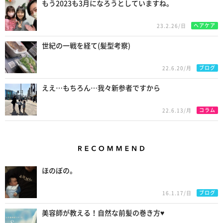
もう2023も3月になろうとしていますね。
ヘアケア
23.2.26/日
世紀の一戦を経て(髪型考察)
ブログ
22.6.20/月
ええ…もちろん…我々新参者ですから
コラム
22.6.13/月
Recommend
ほのぼの。
ブログ
16.1.17/日
美容師が教える！自然な前髪の巻き方♥