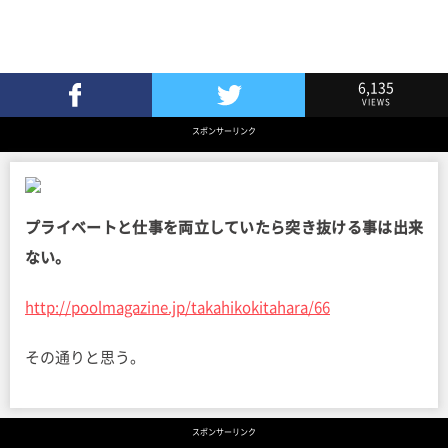
6,135
VIEWS
Facebookでシェア
Twitterでツイート
スポンサーリンク
プライベートと仕事を両立していたら突き抜ける事は出来
ない。
http://poolmagazine.jp/takahikokitahara/66
その通りと思う。
スポンサーリンク