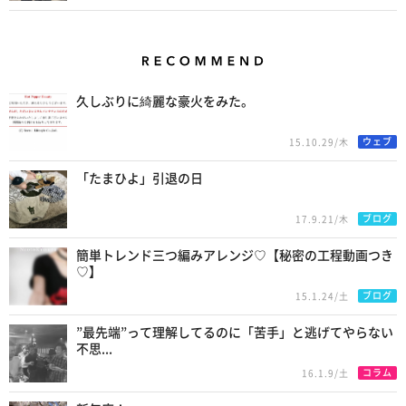
Recommend
久しぶりに綺麗な豪火をみた。
ウェブ
15.10.29/木
「たまひよ」引退の日
ブログ
17.9.21/木
簡単トレンド三つ編みアレンジ♡【秘密の工程動画つき
♡】
ブログ
15.1.24/土
”最先端”って理解してるのに「苦手」と逃げてやらない
不思...
コラム
16.1.9/土