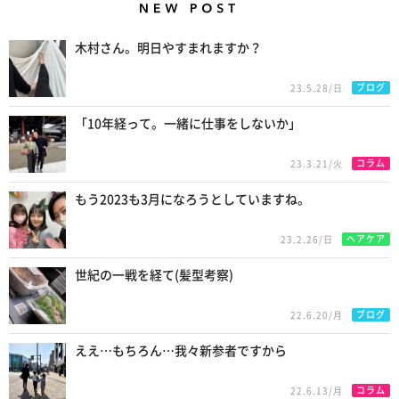
New Posts
木村さん。明日やすまれますか？
ブログ
23.5.28/日
「10年経って。一緒に仕事をしないか」
コラム
23.3.21/火
もう2023も3月になろうとしていますね。
ヘアケア
23.2.26/日
世紀の一戦を経て(髪型考察)
ブログ
22.6.20/月
ええ…もちろん…我々新参者ですから
コラム
22.6.13/月