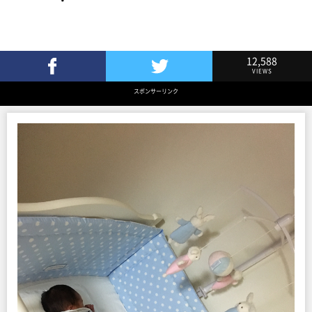
12,588
VIEWS
Facebookでシェア
Twitterでツイート
スポンサーリンク