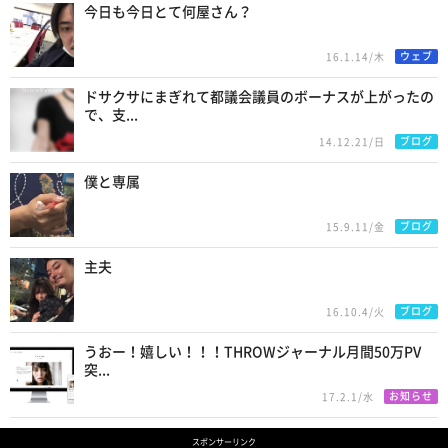
今日も今日とて何屋さん？
ウェブ
16.1.14/木
ドサクサにまぎれて都議会議員のボーナスが上がったの
で、支...
ブログ
14.12.21/日
僕と専属
ブログ
15.9.11/金
主夫
ブログ
16.10.4/火
うおー！嬉しい！！！THROWジャーナル月間50万PV
突...
お知らせ
17.2.1/水
スポンサーリンク