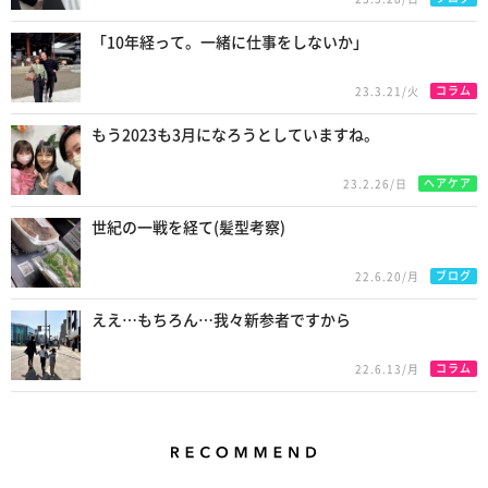
「10年経って。一緒に仕事をしないか」
コラム
23.3.21/火
もう2023も3月になろうとしていますね。
ヘアケア
23.2.26/日
世紀の一戦を経て(髪型考察)
ブログ
22.6.20/月
ええ…もちろん…我々新参者ですから
コラム
22.6.13/月
Recommend