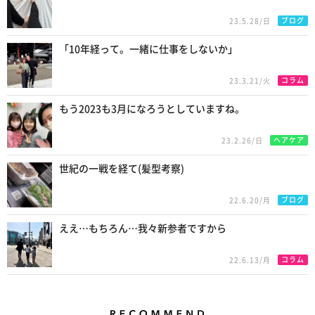
ブログ
23.5.28/日
「10年経って。一緒に仕事をしないか」
コラム
23.3.21/火
もう2023も3月になろうとしていますね。
ヘアケア
23.2.26/日
世紀の一戦を経て(髪型考察)
ブログ
22.6.20/月
ええ…もちろん…我々新参者ですから
コラム
22.6.13/月