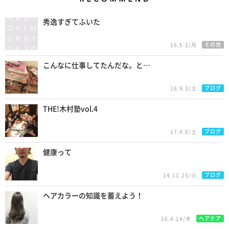
Recommend
秀逸すぎてふいた
その他
16.5.2/月
こんなに仕事してたんだな。と…
ブログ
16.9.3/土
THE!木村塾vol.4
ブログ
17.4.8/土
健康って
ブログ
14.11.25/火
ヘアカラーの知識を蓄えよう！
ヘアケア
16.4.14/木