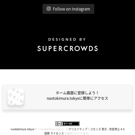
Follow on Instagram
Design by Super Crowds
ホーム画面に登録しよう！
naotokimura.tokyoに簡単にアクセス
naotokimura.tokyo
naotokimura.tokyo
作『
naotokimura.tokyo
』は
クリエイティブ・コモンズ 表示 - 改変禁止 4.0
国際 ライセンス
で提供されています。