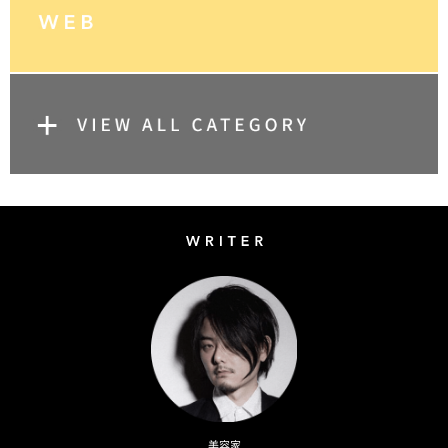
Writer
Naoto Kimura
美容家