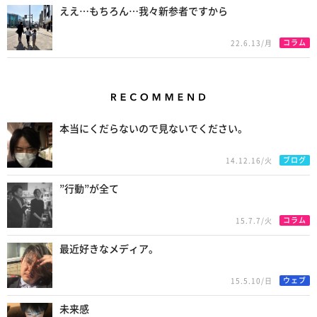
ええ…もちろん…我々新参者ですから
コラム
22.6.13/月
Recommend
本当にくだらないので見ないでください。
ブログ
14.12.16/火
”行動”が全て
コラム
15.7.7/火
最近好きなメディア。
ウェブ
15.5.10/日
未来感