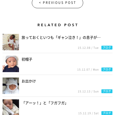
< PREVIOUS POST
Related Posts
放っておくといつも「ギャン泣き！」の息子が…
ブログ
15.12.08 / Tue
初帽子
ブログ
15.12.07 / Mon
お出かけ
ブログ
15.12.13 / Sun
「アーッ！」と「フガフガ」
ブログ
15.12.19 / Sat