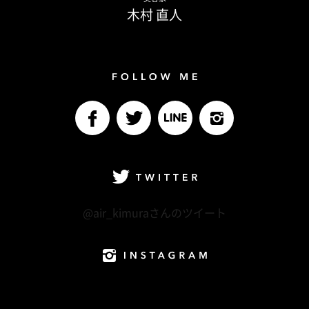
木村 直人
Follow me
facebook
Twitter
LINE@
Instagram
Twitter
@air_kimuraさんのツイート
Instagram