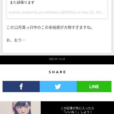
また頑張ります
A photo posted by yui nishihara (@0301y) on
Dec 22, 2015 at 5:19am PST
この12月真っ只中のこの余裕感が大物すぎますね。
お、おう…
スポンサーリンク
Share
Facebookでシェア
Twitterでツイート
LINEで送る
この記事が気に入ったら
「いいね！」しよう！