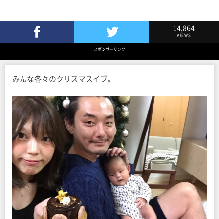
14,864
VIEWS
Facebookでシェア
Twitterでツイート
スポンサーリンク
みんな各々のクリスマスイブ。