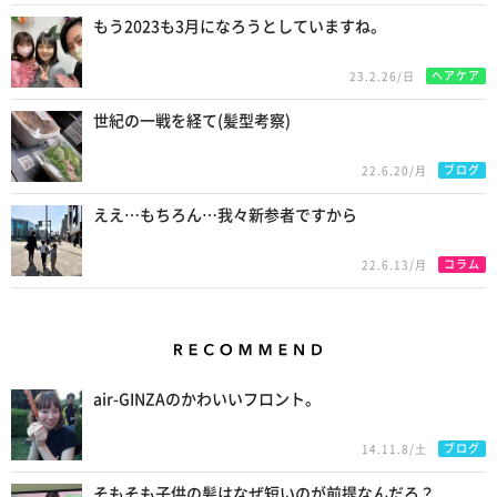
もう2023も3月になろうとしていますね。
ヘアケア
23.2.26/日
世紀の一戦を経て(髪型考察)
ブログ
22.6.20/月
ええ…もちろん…我々新参者ですから
コラム
22.6.13/月
Recommend
air-GINZAのかわいいフロント。
ブログ
14.11.8/土
そもそも子供の髪はなぜ短いのが前提なんだろ？