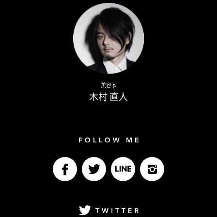
Naoto Kimura
美容家
木村 直人
Follow me
facebook
Twitter
LINE@
Instagram