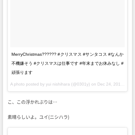
MerryChristmas?????? #クリスマス #サンタコス #なんか
不機嫌そう #クリスマスは仕事です #年末までお休みなし #
頑張ります
A photo posted by yui nishihara (@0301y) on
Dec 24, 2015 at 1:06pm PST
こ、この浮かれぶりは…
素晴らしいよ。ユイ(ニシハラ)