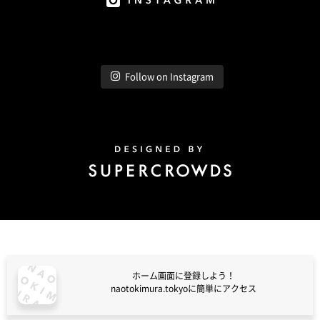
Instagram
Follow on Instagram
Design by Super Crowds
ホーム画面に登録しよう！
naotokimura.tokyoに簡単にアクセス
naotokimura.tokyo