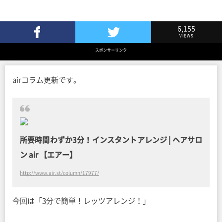
6,155
VIEWS
Facebookでシェア
Twitterでツイート
スポンサーリンク
airコラム更新です。
所要時間わずか3分！インスタントアレンジ | ヘアサロ
ン air 【エアー】
http://www.air.st/column/17977/
今回は「3分で簡単！レッツアレンジ！」