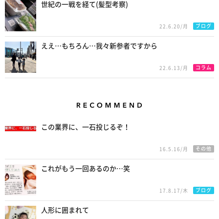
世紀の一戦を経て(髪型考察)
ブログ
22.6.20/月
ええ…もちろん…我々新参者ですから
コラム
22.6.13/月
Recommend
この業界に、一石投じるぞ！
その他
16.5.16/月
これがもう一回あるのか…笑
ブログ
17.8.17/木
人形に囲まれて