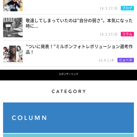
ブログ
16.3.27/日
敬遠してしまっていたのは”自分の弱さ”。本気になった
時に...
コラム
16.3.27/日
”ついに発表！”ミルボンフォトレボリューション選考作
品！
ニュース
16.9.1/木
スポンサーリンク
Category