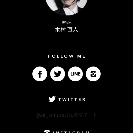
Naoto Kimura
美容家
木村 直人
Follow me
facebook
Twitter
LINE@
Instagram
Twitter
@air_kimuraさんのツイート