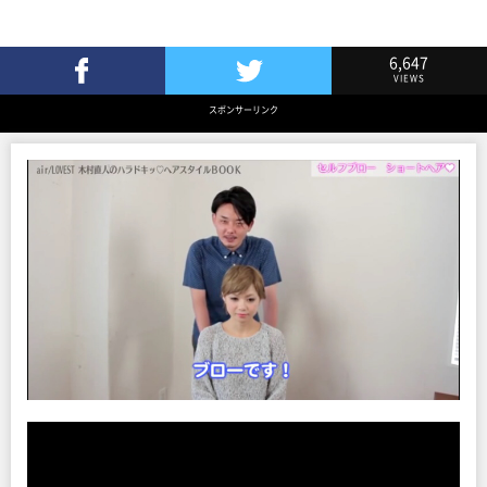
6,647
VIEWS
Facebookでシェア
Twitterでツイート
スポンサーリンク