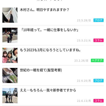
New Posts
木村さん。明日やすまれますか？
ブログ
23.5.28/日
「10年経って。一緒に仕事をしないか」
コラム
23.3.21/火
もう2023も3月になろうとしていますね。
ヘアケア
23.2.26/日
世紀の一戦を経て(髪型考察)
ブログ
22.6.20/月
ええ…もちろん…我々新参者ですから
コラム
22.6.13/月