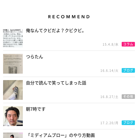
Recommend
俺なんてクビだよ？クビクビ。
コラム
15.4.8/水
つらたん
ブログ
16.6.14/火
自分で読んで笑ってしまった話
その他
16.8.27/土
朝7時です
ブログ
17.2.20/月
「ミディアムブロー」のやり方動画