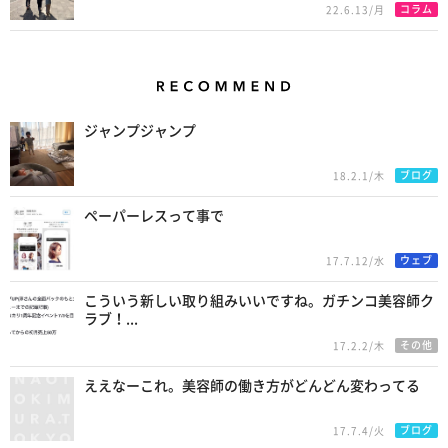
コラム
22.6.13/月
Recommend
ジャンプジャンプ
ブログ
18.2.1/木
ペーパーレスって事で
ウェブ
17.7.12/水
こういう新しい取り組みいいですね。ガチンコ美容師ク
ラブ！...
その他
17.2.2/木
ええなーこれ。美容師の働き方がどんどん変わってる
ブログ
17.7.4/火