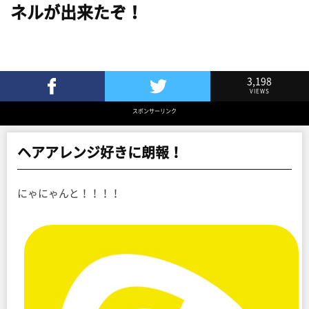
ネルが出来たぞ！
3,198
VIEWS
Facebookでシェア
Twitterでツイート
スポンサーリンク
ヘアアレンジ好きに朗報！
にゃにゃんと！！！！