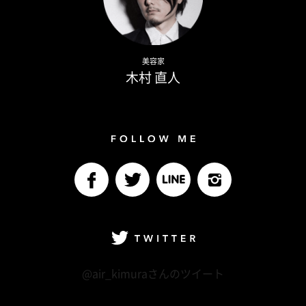
Naoto Kimura
美容家
木村 直人
Follow me
facebook
Twitter
LINE@
Instagram
Twitter
@air_kimuraさんのツイート