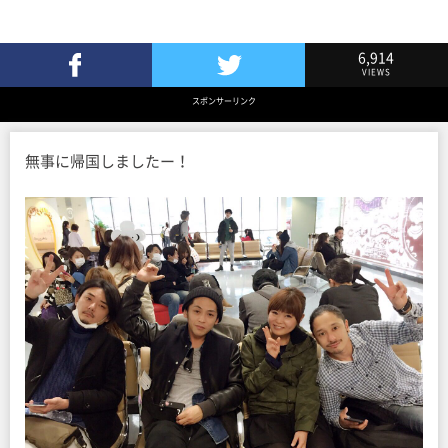
6,914
VIEWS
Facebookでシェア
Twitterでツイート
スポンサーリンク
無事に帰国しましたー！