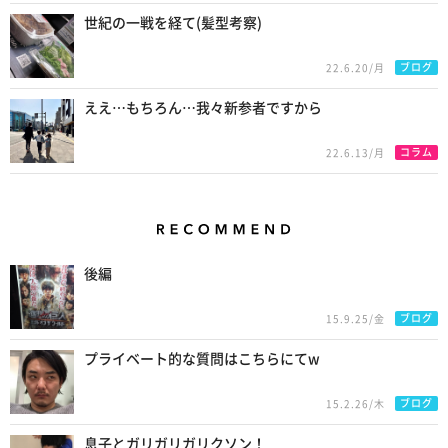
世紀の一戦を経て(髪型考察)
ブログ
22.6.20/月
ええ…もちろん…我々新参者ですから
コラム
22.6.13/月
Recommend
後編
ブログ
15.9.25/金
プライベート的な質問はこちらにてw
ブログ
15.2.26/木
息子とガリガリガリクソン！