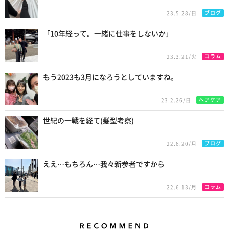
ブログ
23.5.28/日
「10年経って。一緒に仕事をしないか」
コラム
23.3.21/火
もう2023も3月になろうとしていますね。
ヘアケア
23.2.26/日
世紀の一戦を経て(髪型考察)
ブログ
22.6.20/月
ええ…もちろん…我々新参者ですから
コラム
22.6.13/月