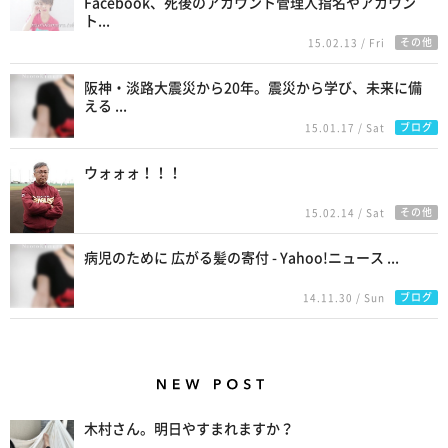
Facebook、死後のアカウント管理人指名やアカウン
ト...
その他
15.02.13 / Fri
阪神・淡路大震災から20年。震災から学び、未来に備
える ...
ブログ
15.01.17 / Sat
ウォォォ！！！
その他
15.02.14 / Sat
病児のために 広がる髪の寄付 - Yahoo!ニュース ...
ブログ
14.11.30 / Sun
New Posts
木村さん。明日やすまれますか？