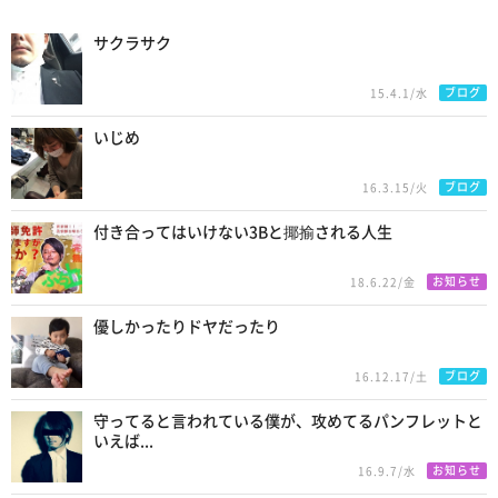
Recommend
サクラサク
ブログ
15.4.1/水
いじめ
ブログ
16.3.15/火
付き合ってはいけない3Bと揶揄される人生
お知らせ
18.6.22/金
優しかったりドヤだったり
ブログ
16.12.17/土
守ってると言われている僕が、攻めてるパンフレットと
いえば...
お知らせ
16.9.7/水