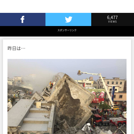
6,477
VIEWS
Facebookでシェア
Twitterでツイート
スポンサーリンク
昨日は…