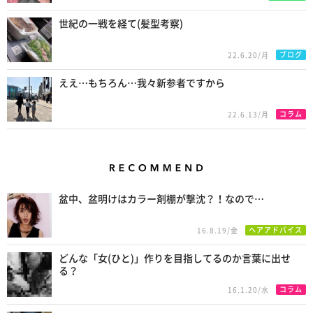
世紀の一戦を経て(髪型考察)
ブログ
22.6.20/月
ええ…もちろん…我々新参者ですから
コラム
22.6.13/月
Recommend
盆中、盆明けはカラー剤棚が撃沈？！なので…
ヘアアドバイス
16.8.19/金
どんな「女(ひと)」作りを目指してるのか言葉に出せ
る？
コラム
16.1.20/水