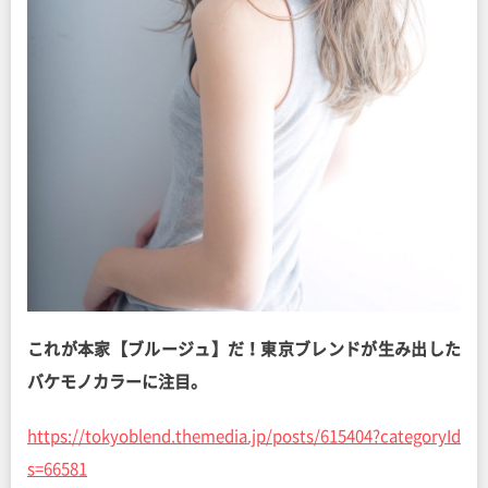
これが本家【ブルージュ】だ！東京ブレンドが生み出した
バケモノカラーに注目。
https://tokyoblend.themedia.jp/posts/615404?categoryId
s=66581