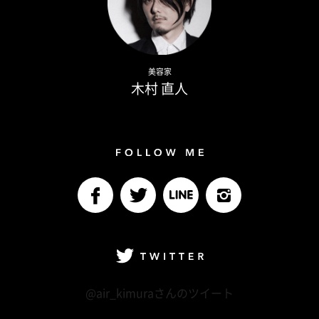
Naoto Kimura
美容家
木村 直人
Follow me
facebook
Twitter
LINE@
Instagram
Twitter
@air_kimuraさんのツイート