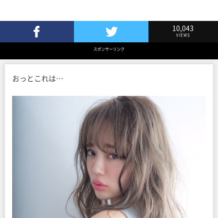
10,043
VIEWS
Facebookでシェア
Twitterでツイート
スポンサーリンク
おっとこれは…