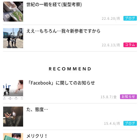
世紀の一戦を経て(髪型考察)
ブログ
22.6.20/月
ええ…もちろん…我々新参者ですから
コラム
22.6.13/月
Recommend
「Facebook」に関してのお知らせ
お知らせ
15.8.7/金
た、態度…
ブログ
15.4.6/月
メリクリ！