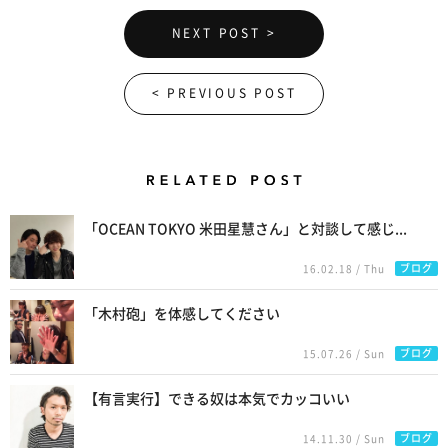
NEXT POST >
< PREVIOUS POST
Related Posts
「OCEAN TOKYO 米田星慧さん」と対談して感じ...
ブログ
16.02.18 / Thu
「木村砲」を体感してください
ブログ
15.07.26 / Sun
【有言実行】できる奴は本気でカッコいい
ブログ
14.11.30 / Sun