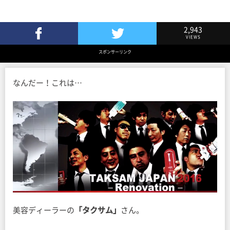
2,943
VIEWS
Facebookでシェア
Twitterでツイート
スポンサーリンク
なんだー！これは…
美容ディーラーの
「タクサム」
さん。