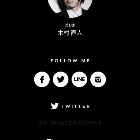
Naoto Kimura
美容家
木村 直人
Follow me
facebook
Twitter
LINE@
Instagram
Twitter
@air_kimuraさんのツイート