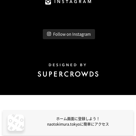
Instagram
Follow on Instagram
Design by Super Crowds
ホーム画面に登録しよう！
naotokimura.tokyoに簡単にアクセス
naotokimura.tokyo