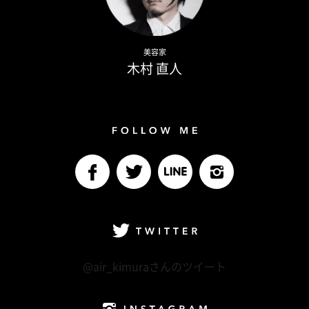
Naoto Kimura
美容家
木村 直人
Follow me
facebook
Twitter
LINE@
Instagram
Twitter
@air_kimuraさんのツイート