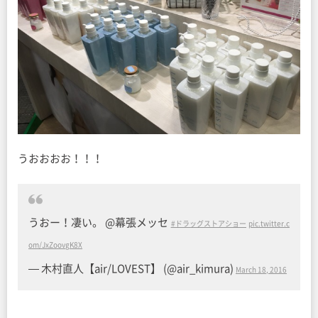
うおおおお！！！
うおー！凄い。 @幕張メッセ
#ドラッグストアショー
pic.twitter.c
om/JxZoovgK8X
— 木村直人【air/LOVEST】 (@air_kimura)
March 18, 2016