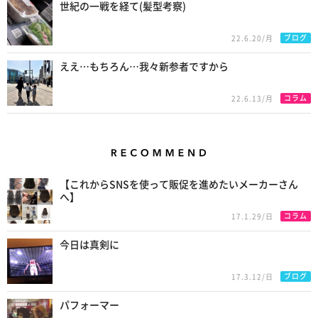
世紀の一戦を経て(髪型考察)
ブログ
22.6.20/月
ええ…もちろん…我々新参者ですから
コラム
22.6.13/月
Recommend
【これからSNSを使って販促を進めたいメーカーさん
へ】
コラム
17.1.29/日
今日は真剣に
ブログ
17.3.12/日
パフォーマー