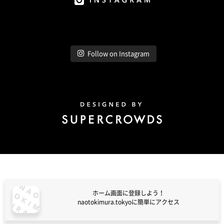
Instagram
Follow on Instagram
Design by Super Crowds
ホーム画面に登録しよう！
naotokimura.tokyoに簡単にアクセス
naotokimura.tokyo