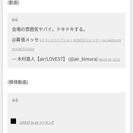
(動画)
会場の雰囲気ヤバイ。ドキドキする。
@幕張メッセ
#ドラッグストアショー
#LOVESTシャンプー
pic.twitter.co
m/6JMT52VGVq
— 木村直人【air/LOVEST】 (@air_kimura)
March 18, 2016
(模様動画)
LOVEST by air メイキング