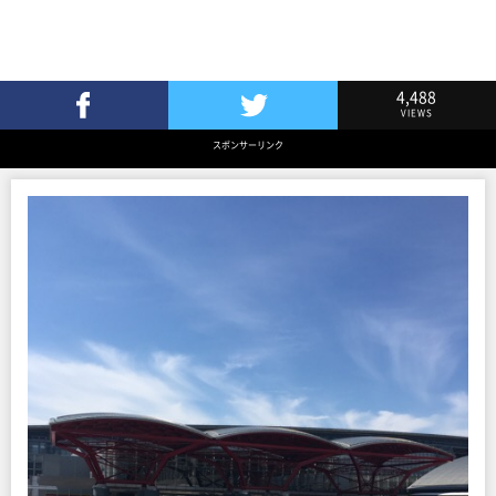
4,488
VIEWS
Facebookでシェア
Twitterでツイート
スポンサーリンク