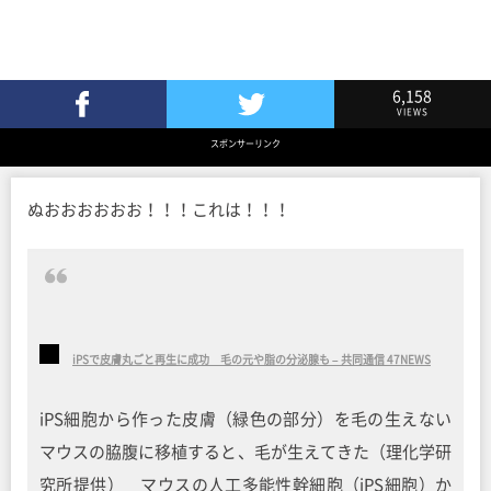
6,158
VIEWS
Facebookでシェア
Twitterでツイート
スポンサーリンク
ぬおおおおおお！！！これは！！！
iPSで皮膚丸ごと再生に成功 毛の元や脂の分泌腺も – 共同通信 47NEWS
iPS細胞から作った皮膚（緑色の部分）を毛の生えない
マウスの脇腹に移植すると、毛が生えてきた（理化学研
究所提供） マウスの人工多能性幹細胞（iPS細胞）か