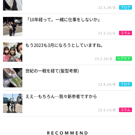
ブログ
23.5.28/日
「10年経って。一緒に仕事をしないか」
コラム
23.3.21/火
もう2023も3月になろうとしていますね。
ヘアケア
23.2.26/日
世紀の一戦を経て(髪型考察)
ブログ
22.6.20/月
ええ…もちろん…我々新参者ですから
コラム
22.6.13/月