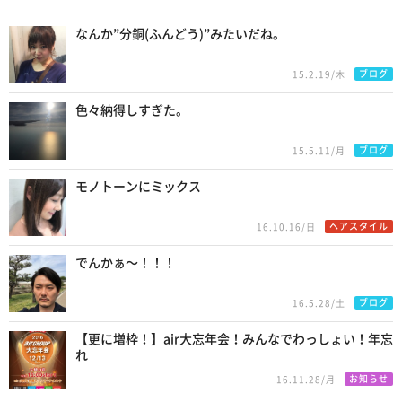
Recommend
なんか”分銅(ふんどう)”みたいだね。
ブログ
15.2.19/木
色々納得しすぎた。
ブログ
15.5.11/月
モノトーンにミックス
ヘアスタイル
16.10.16/日
でんかぁ〜！！！
ブログ
16.5.28/土
【更に増枠！】air大忘年会！みんなでわっしょい！年忘
れ
お知らせ
16.11.28/月