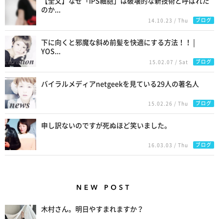
【全文】なぜ「iPS細胞」は破壊的な新技術と呼ばれた
のか...
ブログ
14.10.23 / Thu
下に向くと邪魔な斜め前髪を快適にする方法！！ |
YOS...
ブログ
15.02.07 / Sat
バイラルメディアnetgeekを見ている29人の著名人
ブログ
15.02.26 / Thu
申し訳ないのですが死ぬほど笑いました。
ブログ
16.03.03 / Thu
New Posts
木村さん。明日やすまれますか？