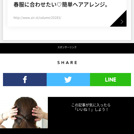
春服に合わせたい♡簡単ヘアアレンジ。
http://www.air.st/column/20283/
スポンサーリンク
Share
Facebookでシェア
Twitterでツイート
LINEで送る
この記事が気に入ったら
「いいね！」しよう！