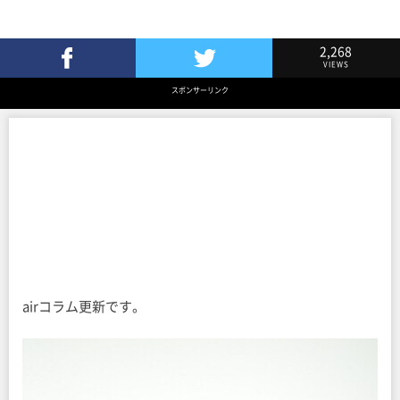
2,268
VIEWS
Facebookでシェア
Twitterでツイート
スポンサーリンク
airコラム更新です。