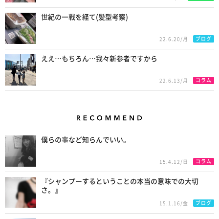
世紀の一戦を経て(髪型考察)
ブログ
22.6.20/月
ええ…もちろん…我々新参者ですから
コラム
22.6.13/月
Recommend
僕らの事など知らんでいい。
コラム
15.4.12/日
『シャンプーするということの本当の意味での大切
さ。』
ブログ
15.1.16/金