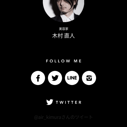
Naoto Kimura
美容家
木村 直人
Follow me
facebook
Twitter
LINE@
Instagram
Twitter
@air_kimuraさんのツイート