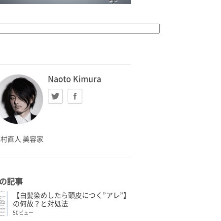
K HOMME
Naoto Kimura
Twitter
facebook
aoto Kimura
村直人 美容家
の記事
【白髪染めしたら頭皮につく”アレ”】
の何故？と対処法
50ビュー