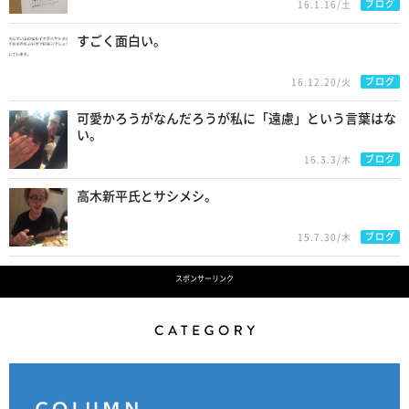
ブログ
16.1.16/土
すごく面白い。
ブログ
16.12.20/火
可愛かろうがなんだろうが私に「遠慮」という言葉はな
い。
ブログ
16.3.3/木
高木新平氏とサシメシ。
ブログ
15.7.30/木
スポンサーリンク
Category