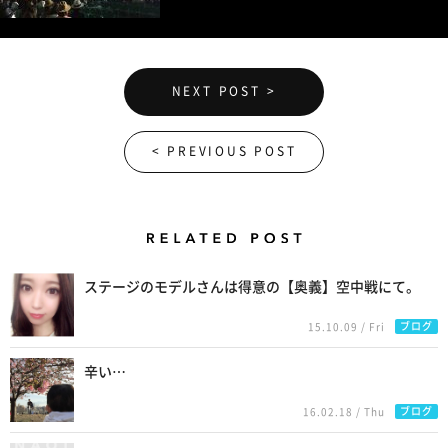
NEXT POST >
< PREVIOUS POST
Related Posts
ステージのモデルさんは得意の【奥義】空中戦にて。
ブログ
15.10.09 / Fri
辛い…
ブログ
16.02.18 / Thu