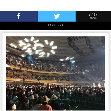
7,418
VIEWS
Facebookでシェア
Twitterでツイート
スポンサーリンク