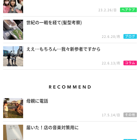
ヘアケア
23.2.26/日
世紀の一戦を経て(髪型考察)
ブログ
22.6.20/月
ええ…もちろん…我々新参者ですから
コラム
22.6.13/月
Recommend
母親に電話
その他
17.5.14/日
届いた！店の音楽対策用に