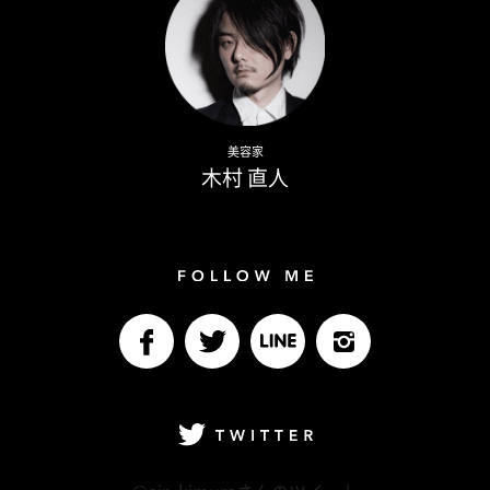
Naoto Kimura
美容家
木村 直人
Follow me
facebook
Twitter
LINE@
Instagram
Twitter