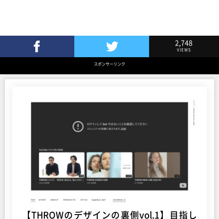
2,748
VIEWS
Facebookでシェア
Twitterでツイート
スポンサーリンク
【THROWのデザインの裏側vol.1】目指し