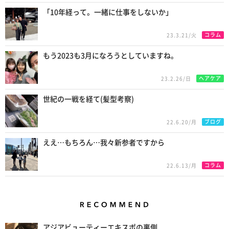
「10年経って。一緒に仕事をしないか」
コラム
23.3.21/火
もう2023も3月になろうとしていますね。
ヘアケア
23.2.26/日
世紀の一戦を経て(髪型考察)
ブログ
22.6.20/月
ええ…もちろん…我々新参者ですから
コラム
22.6.13/月
Recommend
アジアビューティーエキスポの裏側