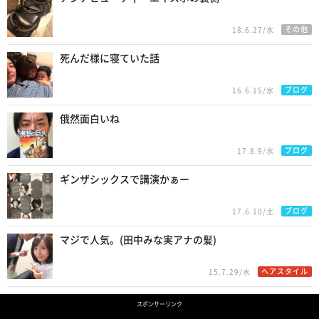
その他
18.6.27/水
死んだ様に寝ていた話
ブログ
16.6.15/水
俄然面白いね
ブログ
17.8.9/水
ギンザシックスで講演かぁー
ブログ
17.6.10/土
マジで人気。(田中みな実アナの髪)
ヘアスタイル
15.7.29/水
スポンサーリンク