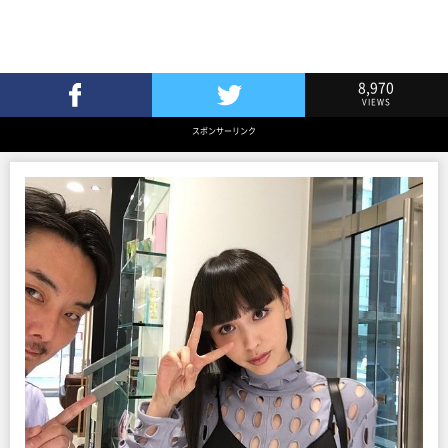
8,970
VIEWS
Facebookでシェア
Twitterでツイート
スポンサーリンク