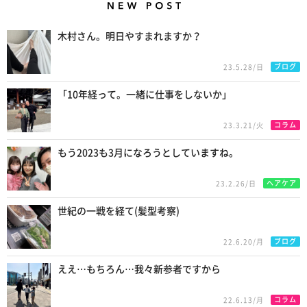
New Posts
木村さん。明日やすまれますか？
ブログ
23.5.28/日
「10年経って。一緒に仕事をしないか」
コラム
23.3.21/火
もう2023も3月になろうとしていますね。
ヘアケア
23.2.26/日
世紀の一戦を経て(髪型考察)
ブログ
22.6.20/月
ええ…もちろん…我々新参者ですから
コラム
22.6.13/月