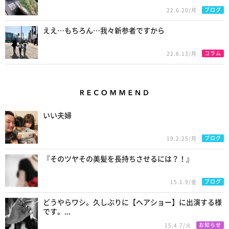
ブログ
22.6.20/月
ええ…もちろん…我々新参者ですから
コラム
22.6.13/月
Recommend
いい夫婦
ブログ
19.2.25/月
『そのツヤその美髪を長持ちさせるには？！』
ブログ
15.1.9/金
どうやらワシ。久しぶりに【ヘアショー】に出演する様
です。...
お知らせ
15.4.7/火