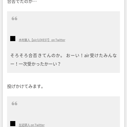
合否でたのか…
木村直人【air/LOVEST】 on Twitter
そろそろ合否きてんのか。 おーい！air受けたみんな
ー！一次受かったかーい？
投げかけてみます。
左近研人 on Twitter