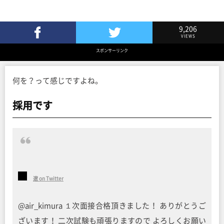
9,206
VIEWS
Facebookでシェア
Twitterでツイート
スポンサーリンク
何を？って感じですよね。
採用です
遼 on Twitter
@air_kimura １次面接合格頂きました！ ありがとうご
ざいます！ 二次試験も頑張りますので よろしくお願い