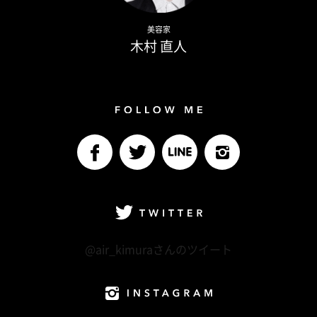
Naoto Kimura
美容家
木村 直人
Follow me
facebook
Twitter
LINE@
Instagram
Twitter
@air_kimuraさんのツイート
Instagram