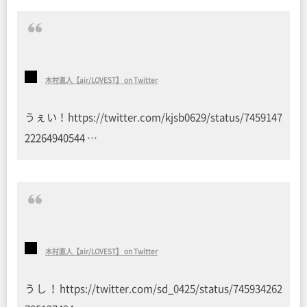
木村直人【air/LOVEST】 on Twitter
うぇい！https://twitter.com/kjsb0629/status/7459147
22264940544 …
木村直人【air/LOVEST】 on Twitter
うし！https://twitter.com/sd_0425/status/745934262