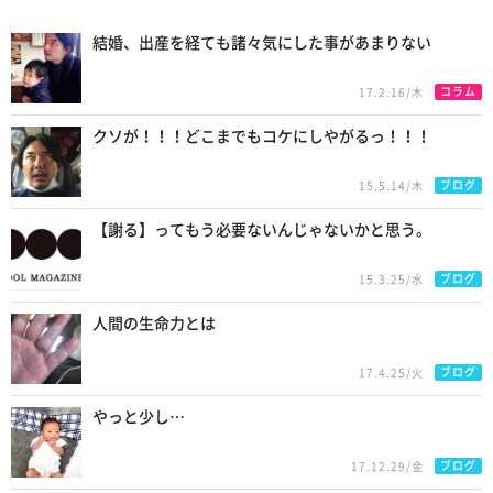
Recommend
結婚、出産を経ても諸々気にした事があまりない
コラム
17.2.16/木
クソが！！！どこまでもコケにしやがるっ！！！
ブログ
15.5.14/木
【謝る】ってもう必要ないんじゃないかと思う。
ブログ
15.3.25/水
人間の生命力とは
ブログ
17.4.25/火
やっと少し…
ブログ
17.12.29/金