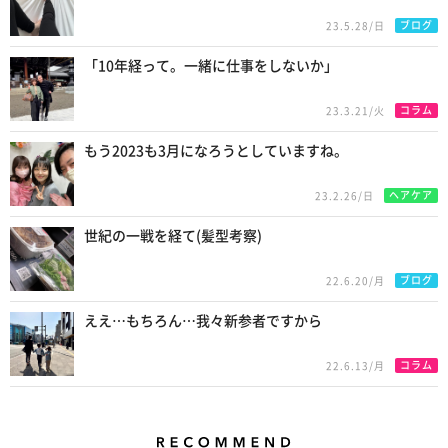
ブログ
23.5.28/日
「10年経って。一緒に仕事をしないか」
コラム
23.3.21/火
もう2023も3月になろうとしていますね。
ヘアケア
23.2.26/日
世紀の一戦を経て(髪型考察)
ブログ
22.6.20/月
ええ…もちろん…我々新参者ですから
コラム
22.6.13/月