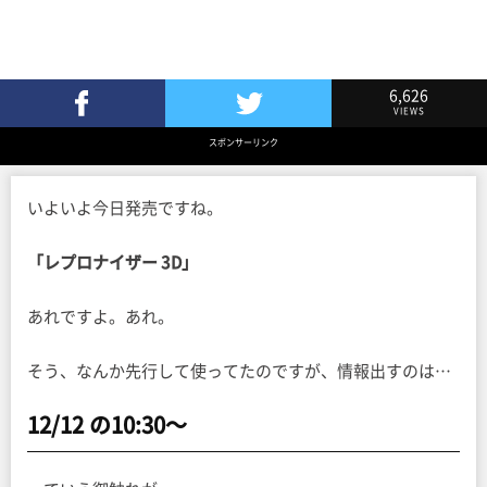
6,626
VIEWS
Facebookでシェア
Twitterでツイート
スポンサーリンク
いよいよ今日発売ですね。
「レプロナイザー 3D」
あれですよ。あれ。
そう、なんか先行して使ってたのですが、情報出すのは…
12/12 の10:30〜