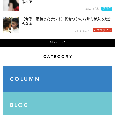
るヘア...
ブログ
15.1.8/木
【今季一軍待ったナシ！】何せワシのハサミが入ったか
らなぁ...
ヘアスタイル
16.1.21/木
スポンサーリンク
Category