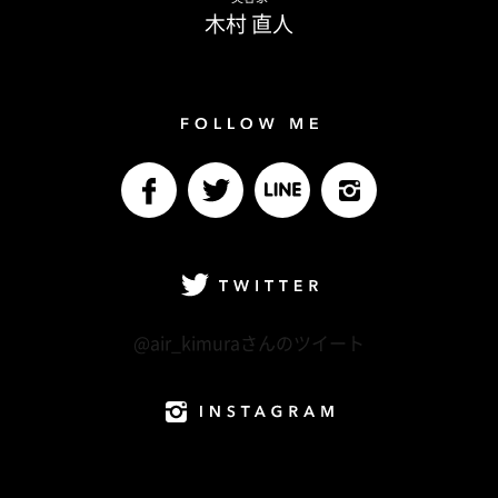
木村 直人
Follow me
facebook
Twitter
LINE@
Instagram
Twitter
@air_kimuraさんのツイート
Instagram