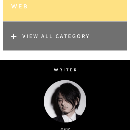
Writer
Naoto Kimura
美容家