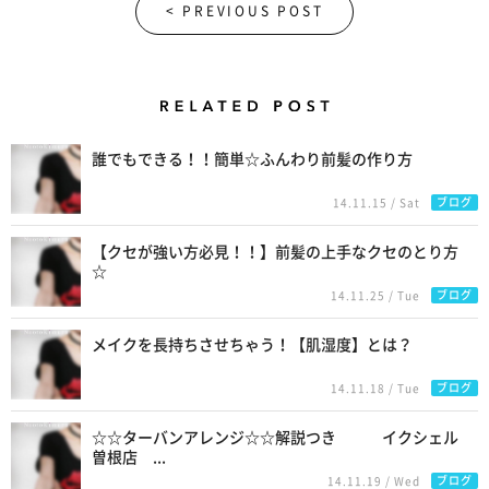
< PREVIOUS POST
Related Posts
誰でもできる！！簡単☆ふんわり前髪の作り方
ブログ
14.11.15 / Sat
【クセが強い方必見！！】前髪の上手なクセのとり方
☆
ブログ
14.11.25 / Tue
メイクを長持ちさせちゃう！【肌湿度】とは？
ブログ
14.11.18 / Tue
☆☆ターバンアレンジ☆☆解説つき イクシェル
曽根店 ...
ブログ
14.11.19 / Wed