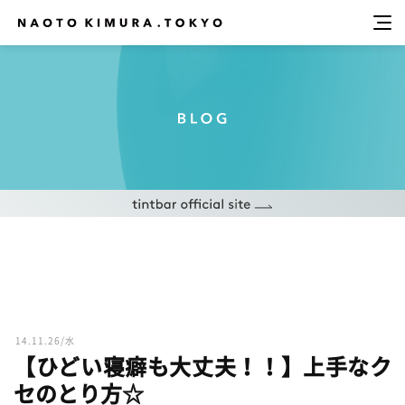
14.11.26/水
【ひどい寝癖も大丈夫！！】上手なク
セのとり方☆