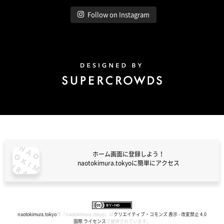
Follow on Instagram
Design by Super Crowds
ホーム画面に登録しよう！
naotokimura.tokyoに簡単にアクセス
naotokimura.tokyo
naotokimura.tokyo
作『
naotokimura.tokyo
』は
クリエイティブ・コモンズ 表示 - 改変禁止 4.0
国際 ライセンス
で提供されています。