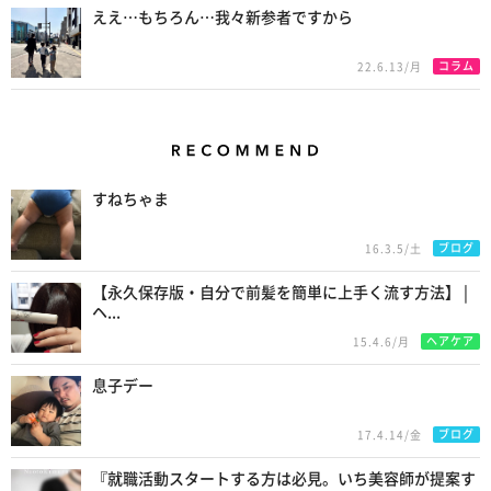
ええ…もちろん…我々新参者ですから
コラム
22.6.13/月
Recommend
すねちゃま
ブログ
16.3.5/土
【永久保存版・自分で前髪を簡単に上手く流す方法】 |
ヘ...
ヘアケア
15.4.6/月
息子デー
ブログ
17.4.14/金
『就職活動スタートする方は必見。いち美容師が提案す