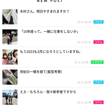
New Posts
木村さん。明日やすまれますか？
ブログ
23.5.28/日
「10年経って。一緒に仕事をしないか」
コラム
23.3.21/火
もう2023も3月になろうとしていますね。
ヘアケア
23.2.26/日
世紀の一戦を経て(髪型考察)
ブログ
22.6.20/月
ええ…もちろん…我々新参者ですから
コラム
22.6.13/月