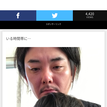
4,420
VIEWS
Facebookでシェア
Twitterでツイート
スポンサーリンク
いる時間帯に…