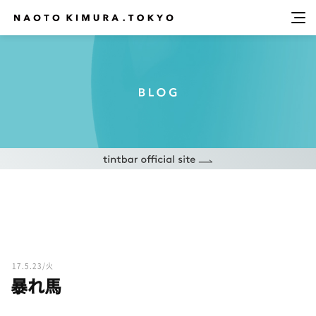
17.5.23/火
暴れ馬