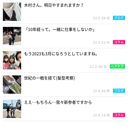
木村さん。明日やすまれますか？
ブログ
23.5.28/日
「10年経って。一緒に仕事をしないか」
コラム
23.3.21/火
もう2023も3月になろうとしていますね。
ヘアケア
23.2.26/日
世紀の一戦を経て(髪型考察)
ブログ
22.6.20/月
ええ…もちろん…我々新参者ですから
コラム
22.6.13/月