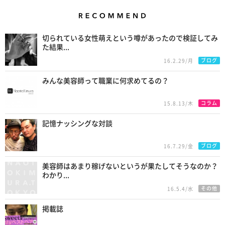
Recommend
切られている女性萌えという噂があったので検証してみ
た結果...
ブログ
16.2.29/月
みんな美容師って職業に何求めてるの？
コラム
15.8.13/木
記憶ナッシングな対談
ブログ
16.7.29/金
美容師はあまり稼げないというが果たしてそうなのか？
わかり...
その他
16.5.4/水
掲載誌