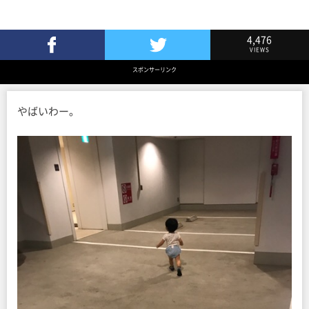
4,476
VIEWS
Facebookでシェア
Twitterでツイート
スポンサーリンク
やばいわー。