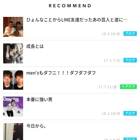
Recommend
ひょんなことからLINE友達だったあの芸人と遂に…
ブログ
18.5.16/水
成長とは
ブログ
17.2.7/火
men'sもダフニ！！！ダフダフダフ
ヘアケア
17.7.21/金
本番に強い男
ブログ
18.2.18/日
今日から。
ブログ
15.2.8/日