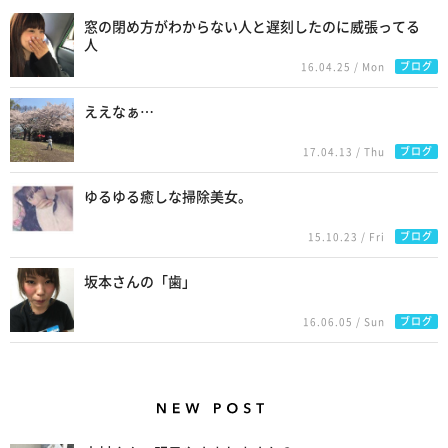
窓の閉め方がわからない人と遅刻したのに威張ってる
人
ブログ
16.04.25 / Mon
ええなぁ…
ブログ
17.04.13 / Thu
ゆるゆる癒しな掃除美女。
ブログ
15.10.23 / Fri
坂本さんの「歯」
ブログ
16.06.05 / Sun
New Posts