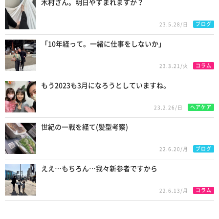
木村さん。明日やすまれますか？
ブログ
23.5.28/日
「10年経って。一緒に仕事をしないか」
コラム
23.3.21/火
もう2023も3月になろうとしていますね。
ヘアケア
23.2.26/日
世紀の一戦を経て(髪型考察)
ブログ
22.6.20/月
ええ…もちろん…我々新参者ですから
コラム
22.6.13/月