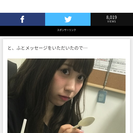
8,019
VIEWS
Facebookでシェア
Twitterでツイート
スポンサーリンク
と、ふとメッセージをいただいたので…