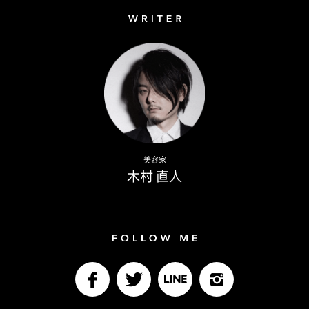
Writer
Naoto Kimura
美容家
木村 直人
Follow me
facebook
Twitter
LINE@
Instagram