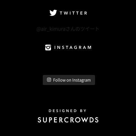
Twitter
@air_kimuraさんのツイート
Instagram
Follow on Instagram
Design by Super Crowds