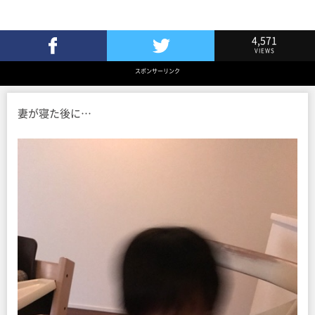
4,571
VIEWS
Facebookでシェア
Twitterでツイート
スポンサーリンク
妻が寝た後に…