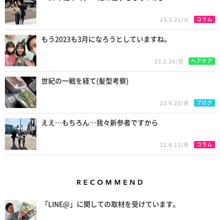
コラム
23.3.21/火
もう2023も3月になろうとしていますね。
ヘアケア
23.2.26/日
世紀の一戦を経て(髪型考察)
ブログ
22.6.20/月
ええ…もちろん…我々新参者ですから
コラム
22.6.13/月
Recommend
「LINE@」に関しての取材を受けています。