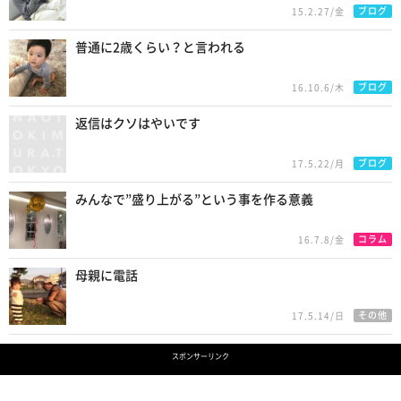
ブログ
15.2.27/金
普通に2歳くらい？と言われる
ブログ
16.10.6/木
返信はクソはやいです
ブログ
17.5.22/月
みんなで”盛り上がる”という事を作る意義
コラム
16.7.8/金
母親に電話
その他
17.5.14/日
スポンサーリンク