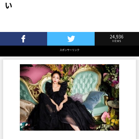
い
24,936
VIEWS
Facebookでシェア
Twitterでツイート
スポンサーリンク