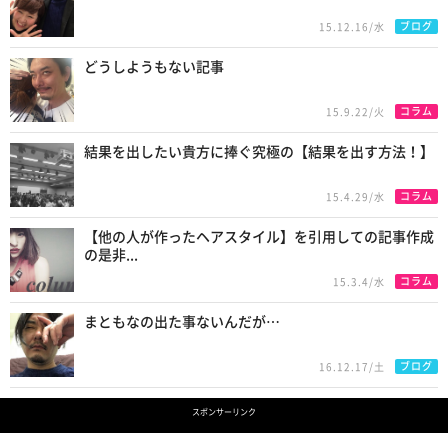
ブログ
15.12.16/水
どうしようもない記事
コラム
15.9.22/火
結果を出したい貴方に捧ぐ究極の【結果を出す方法！】
コラム
15.4.29/水
【他の人が作ったヘアスタイル】を引用しての記事作成
の是非...
コラム
15.3.4/水
まともなの出た事ないんだが…
ブログ
16.12.17/土
スポンサーリンク