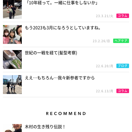
「10年経って。一緒に仕事をしないか」
コラム
23.3.21/火
もう2023も3月になろうとしていますね。
ヘアケア
23.2.26/日
世紀の一戦を経て(髪型考察)
ブログ
22.6.20/月
ええ…もちろん…我々新参者ですから
コラム
22.6.13/月
Recommend
木村の生き残り伝説！