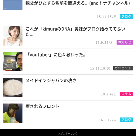
親父がひたすら名前を間違える。(andトナチャンネル)
ブログ
15.11.15/日
これが「kimuraのDNA」実妹がブログ始めててふい
た...
お知らせ
16.9.22/木
「youtuber」に色々教わった。
ガジェット
15.11.10/火
メイドインジャパンの凄さ
コラム
18.2.4/日
癒されるフロント
ブログ
16.5.17/火
スポンサーリンク