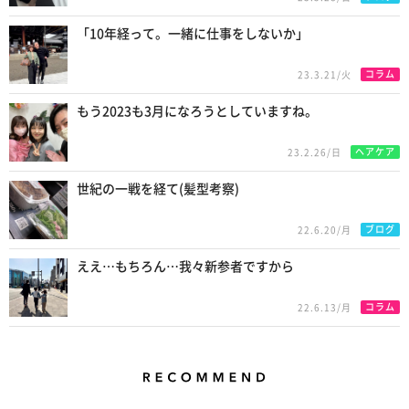
「10年経って。一緒に仕事をしないか」
コラム
23.3.21/火
もう2023も3月になろうとしていますね。
ヘアケア
23.2.26/日
世紀の一戦を経て(髪型考察)
ブログ
22.6.20/月
ええ…もちろん…我々新参者ですから
コラム
22.6.13/月
Recommend