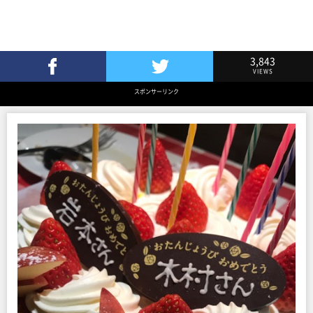
3,843
VIEWS
Facebookでシェア
Twitterでツイート
スポンサーリンク