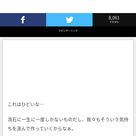
8,061
VIEWS
Facebookでシェア
Twitterでツイート
スポンサーリンク
これはひどいな…
流石に一生に一度しかないものだし、我々もそういう気持
ちを汲んで作っていくからなぁ。