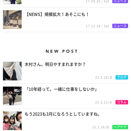
ニュース
17.08.26 / Sat
【NEWS】規模拡大！あそこにも！
ニュース
17.11.18 / Sat
New Posts
木村さん。明日やすまれますか？
ブログ
23.5.28/日
「10年経って。一緒に仕事をしないか」
コラム
23.3.21/火
もう2023も3月になろうとしていますね。
ヘアケア
23.2.26/日