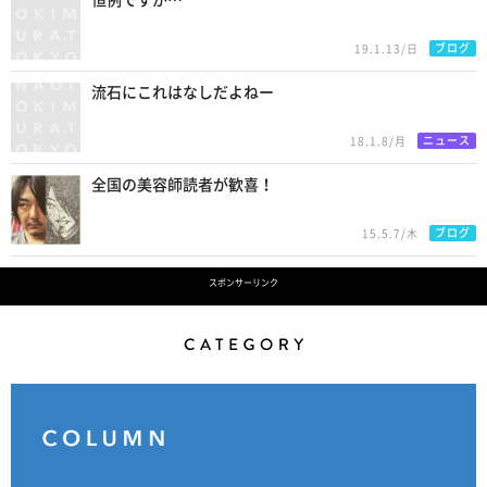
恒例ですが…
ブログ
19.1.13/日
流石にこれはなしだよねー
ニュース
18.1.8/月
全国の美容師読者が歓喜！
ブログ
15.5.7/木
スポンサーリンク
Category