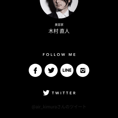
Naoto Kimura
美容家
木村 直人
Follow me
facebook
Twitter
LINE@
Instagram
Twitter
@air_kimuraさんのツイート