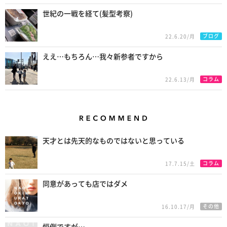
世紀の一戦を経て(髪型考察)
ブログ
22.6.20/月
ええ…もちろん…我々新参者ですから
コラム
22.6.13/月
Recommend
天才とは先天的なものではないと思っている
コラム
17.7.15/土
同意があっても店ではダメ
その他
16.10.17/月