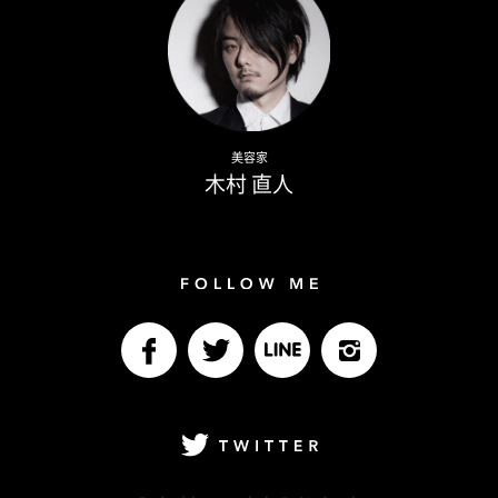
Naoto Kimura
美容家
木村 直人
Follow me
facebook
Twitter
LINE@
Instagram
Twitter