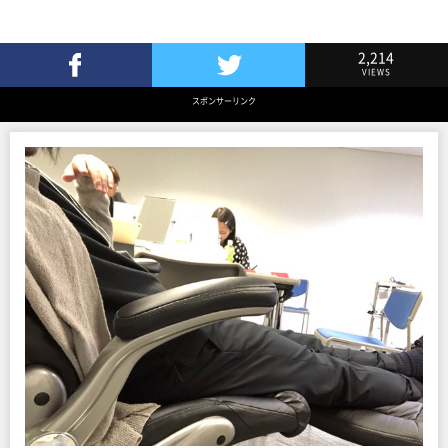
2,214
VIEWS
Facebookでシェア
Twitterでツイート
スポンサーリンク