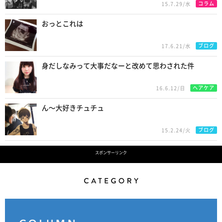
コラム
15.7.29/水
おっとこれは
ブログ
17.6.21/水
身だしなみって大事だなーと改めて思わされた件
ヘアケア
16.6.12/日
ん〜大好きチュチュ
ブログ
15.2.24/火
スポンサーリンク
Category