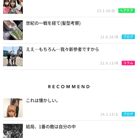
ヘアケア
23.2.26/日
世紀の一戦を経て(髪型考察)
ブログ
22.6.20/月
ええ…もちろん…我々新参者ですから
コラム
22.6.13/月
Recommend
これは懐かしい。
ブログ
16.2.13/土
結局、1番の敵は自分の中