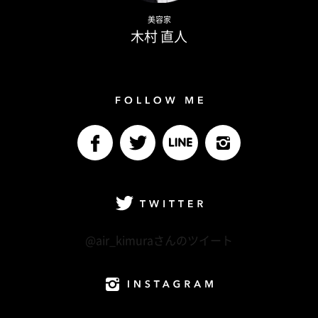
Naoto Kimura
美容家
木村 直人
Follow me
facebook
Twitter
LINE@
Instagram
Twitter
@air_kimuraさんのツイート
Instagram