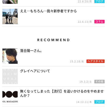
ブログ
22.6.20/月
ええ…もちろん…我々新参者ですから
コラム
22.6.13/月
Recommend
落合陽一さん。
ヘアスタイル
15.2.18/水
グレイヘアについて
その他
19.3.2/土
無くなってしまった【流行】を追いかけるのをやめませ
んか？
ブログ
14.12.11/木