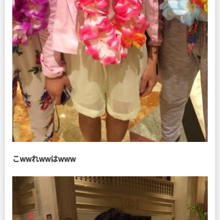
こwwれwwはwww