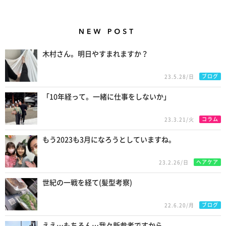
New Posts
木村さん。明日やすまれますか？
ブログ
23.5.28/日
「10年経って。一緒に仕事をしないか」
コラム
23.3.21/火
もう2023も3月になろうとしていますね。
ヘアケア
23.2.26/日
世紀の一戦を経て(髪型考察)
ブログ
22.6.20/月
ええ…もちろん…我々新参者ですから