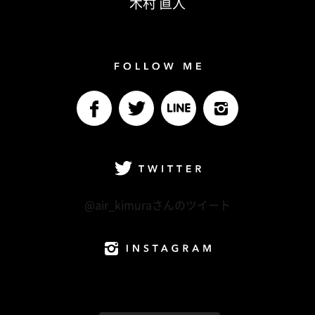
木村 直人
Follow me
facebook
Twitter
LINE@
Instagram
Twitter
@air_kimuraさんのツイート
Instagram