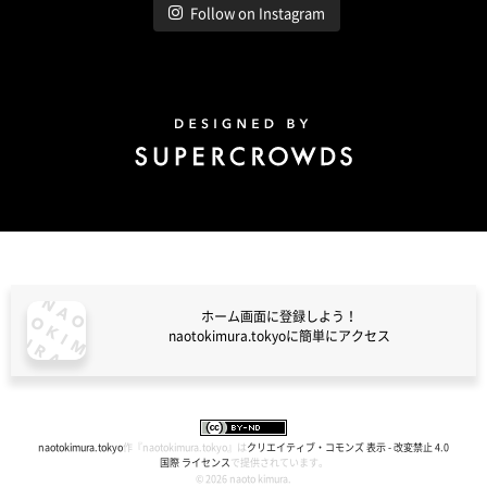
Follow on Instagram
Design by Super Crowds
ホーム画面に登録しよう！
naotokimura.tokyoに簡単にアクセス
naotokimura.tokyo
naotokimura.tokyo
作『
naotokimura.tokyo
』は
クリエイティブ・コモンズ 表示 - 改変禁止 4.0
国際 ライセンス
で提供されています。
© 2026 naoto kimura.