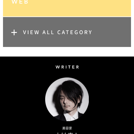
Writer
Naoto Kimura
美容家