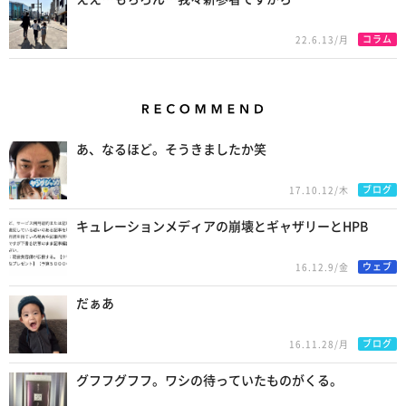
コラム
22.6.13/月
Recommend
あ、なるほど。そうきましたか笑
ブログ
17.10.12/木
キュレーションメディアの崩壊とギャザリーとHPB
ウェブ
16.12.9/金
だぁあ
ブログ
16.11.28/月
グフフグフフ。ワシの待っていたものがくる。