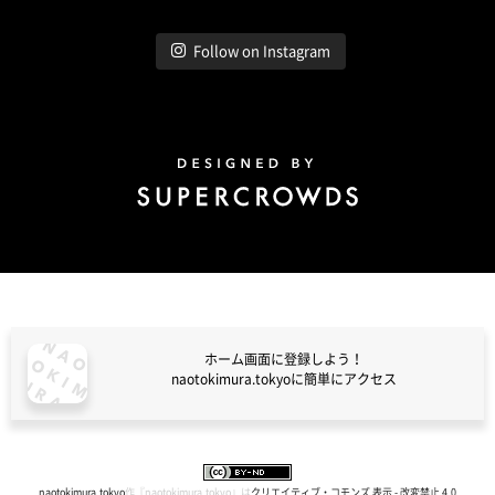
Follow on Instagram
Design by Super Crowds
ホーム画面に登録しよう！
naotokimura.tokyoに簡単にアクセス
naotokimura.tokyo
naotokimura.tokyo
作『
naotokimura.tokyo
』は
クリエイティブ・コモンズ 表示 - 改変禁止 4.0