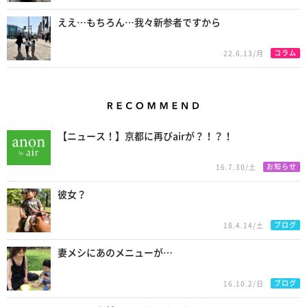
ええ…もちろん…我々新参者ですから
コラム
22.6.13/月
Recommend
【ニュース！】京都に再びairが？！？！
お知らせ
16.7.30/土
彼女？
ブログ
18.4.14/土
妻メシにあのメニューが…
ブログ
16.10.2/日