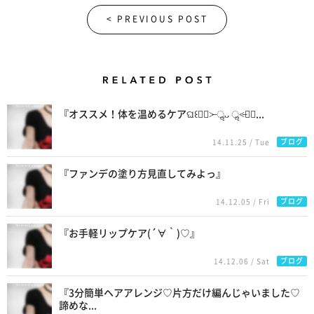
< PREVIOUS POST
Related Posts
『オススメ！体を温めるケアଘ꒰๑॔˃̶ ॢᴗ ॢ˂̶๑॓...
ブログ
14.11.25 / Tue
『ファンデの塗り方見直してみよっ』
ブログ
14.12.05 / Fri
『お手軽リップケア(´∀｀)♡』
ブログ
14.12.06 / Sat
『3分簡単ヘアアレンジ♡片方だけ編んじゃいました♡
諦めな...