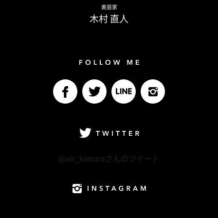
Naoto Kimura
美容家
木村 直人
Follow me
facebook
Twitter
LINE@
Instagram
Twitter
@air_kimuraさんのツイート
Instagram