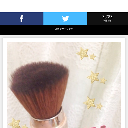
3,783
VIEWS
Facebookでシェア
Twitterでツイート
スポンサーリンク