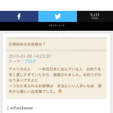
9,115
VIEWS
Facebookでシェア
Twitterでツイート
スポンサーリンク
こwれwはwww