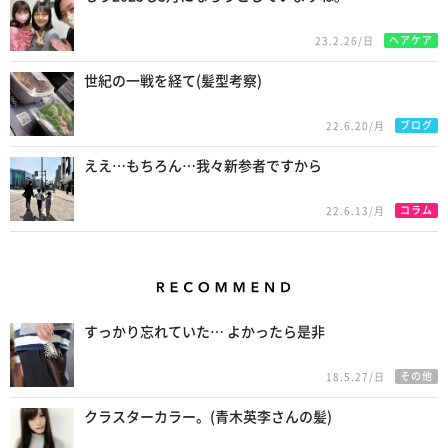
ヘアケア
23.2.26/日
世紀の一戦を経て(髪型考察)
ブログ
22.6.20/月
ええ…もちろん…我々新参者ですから
コラム
22.6.13/月
Recommend
すっかり忘れていた… よかったら是非
その他
18.5.27/日
クラスターカラー。(青木英李さんの髪)