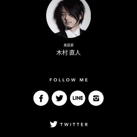
Naoto Kimura
美容家
木村 直人
Follow me
facebook
Twitter
LINE@
Instagram
Twitter