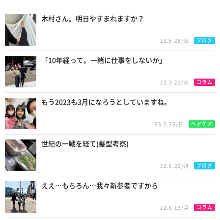
New Posts
木村さん。明日やすまれますか？
ブログ
23.5.28/日
「10年経って。一緒に仕事をしないか」
コラム
23.3.21/火
もう2023も3月になろうとしていますね。
ヘアケア
23.2.26/日
世紀の一戦を経て(髪型考察)
ブログ
22.6.20/月
ええ…もちろん…我々新参者ですから
コラム
22.6.13/月