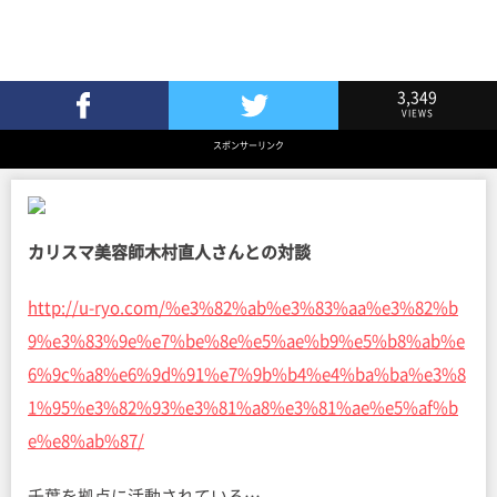
3,349
VIEWS
Facebookでシェア
Twitterでツイート
スポンサーリンク
カリスマ美容師木村直人さんとの対談
http://u-ryo.com/%e3%82%ab%e3%83%aa%e3%82%b
9%e3%83%9e%e7%be%8e%e5%ae%b9%e5%b8%ab%e
6%9c%a8%e6%9d%91%e7%9b%b4%e4%ba%ba%e3%8
1%95%e3%82%93%e3%81%a8%e3%81%ae%e5%af%b
e%e8%ab%87/
千葉を拠点に活動されている…