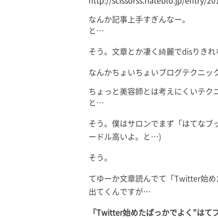
http://scissorss.hateblo.jp/entry/2
なんか記事上手すぎんなー。
と…
そう。文章とか凄く綺麗でdisりき
なんかちょいちょいブログテクニッ
ちょっと美容師とは考えにくいテク
と…
そう。僕はサロンでまず「はてなブ
ードル高いよ。と…)
そう。
てゆーか文章読んでて「Twitter
出てくんですが…
「Twitter始めたばっかでよく”