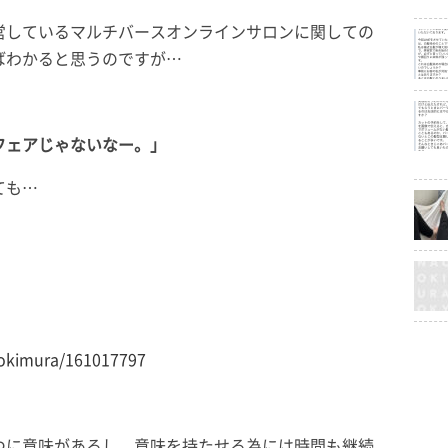
営しているマルチバースオンラインサロンに関しての
ばわかると思うのですが…
フェアじゃないなー。」
ても…
tokimura/161017797
つに意味があるし、意味を持たせる為には時間も継続