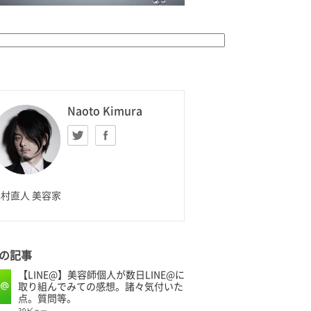
K HOMME
Naoto Kimura
Twitter
facebook
aoto Kimura
村直人 美容家
の記事
【LINE@】美容師個人が数日LINE@に
取り組んでみての感想。諸々気付いた
点。質問等。