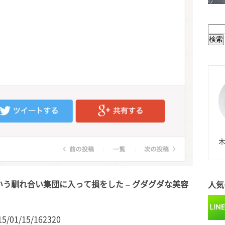
BUL
N
木
う馴れ合い集団に入って損をした – グダグダな美容
人気
015/01/15/162320