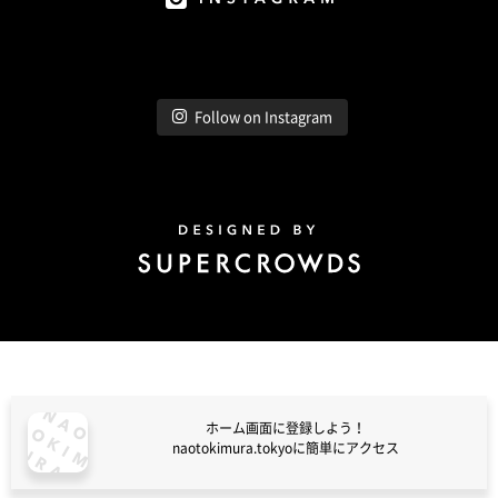
Instagram
Follow on Instagram
Design by Super Crowds
ホーム画面に登録しよう！
naotokimura.tokyoに簡単にアクセス
naotokimura.tokyo