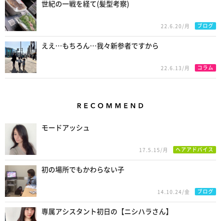
世紀の一戦を経て(髪型考察)
ブログ
22.6.20/月
ええ…もちろん…我々新参者ですから
コラム
22.6.13/月
Recommend
モードアッシュ
ヘアアドバイス
17.5.15/月
初の場所でもかわらない子
ブログ
14.10.24/金
専属アシスタント初日の【ニシハラさん】