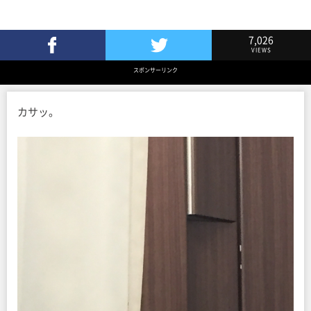
7,026
VIEWS
Facebookでシェア
Twitterでツイート
スポンサーリンク
カサッ。