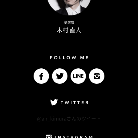
Naoto Kimura
美容家
木村 直人
Follow me
facebook
Twitter
LINE@
Instagram
Twitter
@air_kimuraさんのツイート