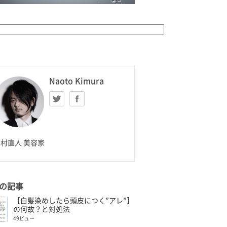
K HOMME
Naoto Kimura
Twitter
facebook
aoto Kimura
村直人 美容家
の記事
【白髪染めしたら頭皮につく”アレ”】
の何故？と対処法
49ビュー