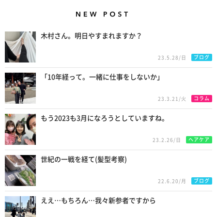
New Posts
木村さん。明日やすまれますか？
ブログ
23.5.28/日
「10年経って。一緒に仕事をしないか」
コラム
23.3.21/火
もう2023も3月になろうとしていますね。
ヘアケア
23.2.26/日
世紀の一戦を経て(髪型考察)
ブログ
22.6.20/月
ええ…もちろん…我々新参者ですから