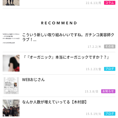
コラム
22.6.13/月
Recommend
こういう新しい取り組みいいですね。ガチンコ美容師ク
ラブ！...
その他
17.2.2/木
『『オーガニック』本当にオーガニックですか？？』
ブログ
15.1.23/金
WEBおじさん
お知らせ
15.3.8/日
なんか人数が増えていってる【木村部】
ブログ
15.5.19/火